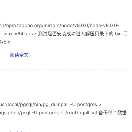
pm.taobao.org/mirrors/node/v8.0.0/node-v8.0.0-
-v8.0.0-linux-x64.tar.xz 测试是否安装成功进入解压目录下的 bin 目
/bin
- 阅读全文 -
/local/pgsql/bin/pg_dumpall -U postgres >
gsql/bin/psql -U postgres -f /root/pgall.sql 备份单个数据