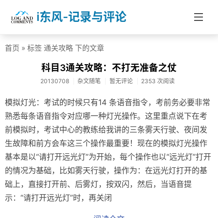
i东风-记录与评论
首页
» 标签 通关攻略 下的文章
首页
科目3通关攻略：不打无准备之仗
分类
20130708
杂文随笔
暂无评论
2353 次阅读
社会热点
模拟灯光：考试的时候只有14 条语音指令，考前务必要非常
杂文随笔
熟悉每条语音指令对应哪一种灯光操作。这里重点说下在考
前模拟时，考试中心的教练给我讲的三条雾天行驶、夜间发
信息技术
生故障和前方会车这三个操作最重要！现在的模拟灯光操作
医药健康
基本是以“请打开远光灯”为开始，每个操作也以“远光灯”打开
的情况为基础，比如雾天行驶，操作为：在远光灯打开的基
投资理财
础上，直接打开前、后雾灯，按双闪，然后，当语音提
学校教育
示：“请打开远光灯”时，再关闭
About