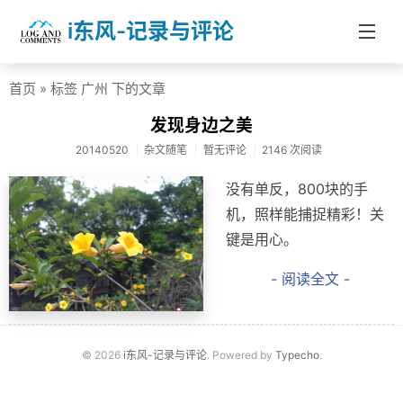
i东风-记录与评论
首页
» 标签 广州 下的文章
首页
发现身边之美
分类
20140520
杂文随笔
暂无评论
2146 次阅读
社会热点
没有单反，800块的手
杂文随笔
机，照样能捕捉精彩！关
键是用心。
信息技术
- 阅读全文 -
医药健康
投资理财
学校教育
© 2026
i东风-记录与评论
. Powered by
Typecho
.
About