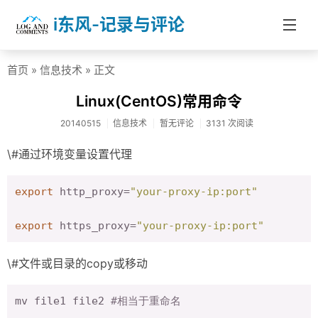
i东风-记录与评论
首页
»
信息技术
» 正文
首页
Linux(CentOS)常用命令
分类
20140515
信息技术
暂无评论
3131 次阅读
社会热点
\#通过环境变量设置代理
杂文随笔
export
 http_proxy=
"your-proxy-ip:port"
信息技术
医药健康
export
 https_proxy=
"your-proxy-ip:port"
投资理财
\#文件或目录的copy或移动
学校教育
mv file1 file2 
#相当于重命名
About