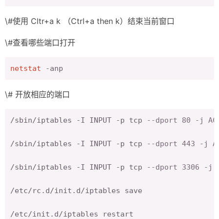
\#使用 Cltr+a k （Ctrl+a then k）结束当前窗口
\#查看哪些端口打开
netstat
\# 开放相应的端口
/sbin/iptables -I INPUT -p tcp 
--dport 80 -j AC
/sbin/iptables -I INPUT -p tcp 
--dport 443 -j A
/sbin/iptables -I INPUT -p tcp 
--dport 3306 -j 
/etc/rc.d/init.d/iptables save
