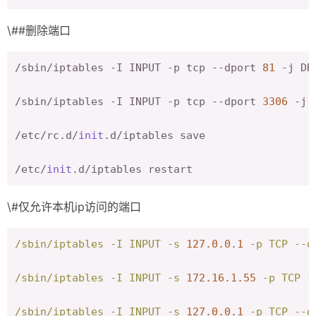
\##删除端口
/sbin/iptables -I INPUT -p tcp --dport 
81
 -j DRO
/sbin/iptables -I INPUT -p tcp --dport 
3306
 -j D
/etc/rc.d/
init
.d/iptables save

/etc/
init
\#仅允许本机ip访问的端口
/sbin/iptables
-I
INPUT
-s
127.0
.0
.1
-p
TCP
--d
/sbin/iptables
-I
INPUT
-s
172.16
.1
.55
-p
TCP
-
/sbin/iptables
-I
INPUT
-s
127.0
.0
.1
-p
TCP
--d