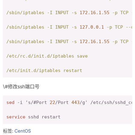
/sbin/iptables
-I
INPUT
-s
172.16
.1
.55
-p
TCP
-
/sbin/iptables
-I
INPUT
-s
127.0
.0
.1
-p
TCP
--d
/sbin/iptables
-I
INPUT
-s
172.16
.1
.55
-p
TCP
-
/etc/rc.d/init.d/iptables
save
/etc/init.d/iptables
restart
\#修改ssh端口号
sed
 -i 's/#Port 
22
/Port 
443
/g' /etc/ssh/sshd_con
service
 sshd restart
标签:
CentOS